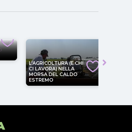
GENOV
TRA L
G8 E L
VANNA
L’AGRICOLTURA (E CHI
CI LAVORA) NELLA
MORSA DEL CALDO
ESTREMO
A