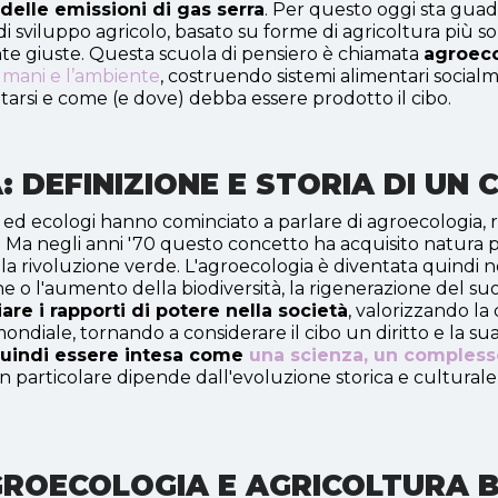
elle emissioni di gas serra
. Per questo oggi sta gua
viluppo agricolo, basato su forme di agricoltura più sol
lmente giuste. Questa scuola di pensiero è chiamata
agroec
i umani e l’ambiente
, costruendo sistemi alimentari social
si e come (e dove) debba essere prodotto il cibo.
: DEFINIZIONE E STORIA DI U
 ed ecologi hanno cominciato a parlare di agroecologia, ri
. Ma negli anni '70 questo concetto ha acquisito natura più
a rivoluzione verde. L'agroecologia è diventata quindi n
 o l'aumento della biodiversità, la rigenerazione del suolo
e i rapporti di potere nella società
, valorizzando la 
o mondiale, tornando a considerare il cibo un diritto e la 
quindi essere intesa come
una scienza, un compless
 particolare dipende dall'evoluzione storica e culturale d
GROECOLOGIA E AGRICOLTURA 