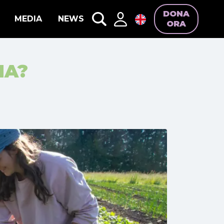
DONA
MEDIA
NEWS
ORA
IA?