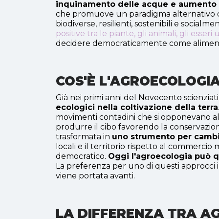
inquinamento delle acque e aumento d
che promuove un paradigma alternativo di s
biodiverse, resilienti, sostenibili e socia
positive tra le piante, gli animali, gli esser
decidere democraticamente come alimentar
COS'È L'AGROECOLOGIA
Già nei primi anni del Novecento scienziati
ecologici nella coltivazione della terra
movimenti contadini che si opponevano all
produrre il cibo favorendo la conservazione
trasformata in
uno strumento per cambiar
locali e il territorio rispetto al commerci
democratico.
Oggi l'agroecologia può 
La preferenza per uno di questi approcci in
viene portata avanti.
LA DIFFERENZA TRA A