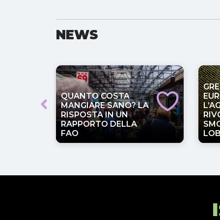
NEWS
GRE
QUANTO COSTA
EUR
MANGIARE SANO? LA
L’A
RISPOSTA IN UN
RIV
RAPPORTO DELLA
SMO
FAO
LO