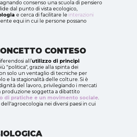
dagnando consenso una scuola di pensiero
ide dal punto di vista ecologico,
ologia
e cerca di facilitare le
interazioni
mente equi in cui le persone possano
N CONCETTO CONTESO
ferendosi all’
utilizzo di principi
 "politica", grazie alla spinta dei
on solo un ventaglio di tecniche per
 e la stagionalità delle colture. Si è
dignità del lavoro, privilegiando i mercati
sua produzione soggetta a dibattito
o di pratiche e un movimento sociale
.
ell'agroecologia nei diversi paesi in cui
BIOLOGICA