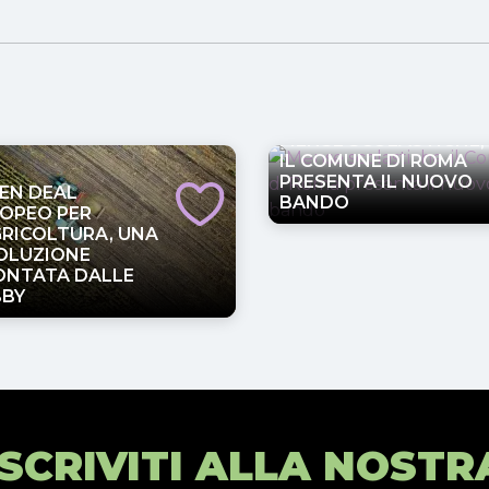
MENSE SCOLASTICHE,
IL COMUNE DI ROMA
PRESENTA IL NUOVO
EN DEAL
BANDO
OPEO PER
GRICOLTURA, UNA
OLUZIONE
NTATA DALLE
BBY
ISCRIVITI ALLA NOSTR