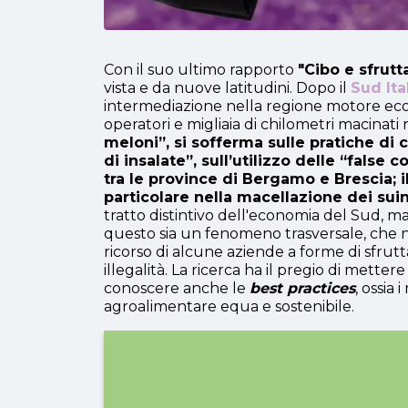
Con il suo ultimo rapporto
"Cibo e sfrut
vista e da nuove latitudini. Dopo il
Sud Ita
intermediazione nella regione motore econo
operatori e migliaia di chilometri macina
meloni”, si sofferma sulle pratiche di
di insalate”, sull’utilizzo delle “false
tra le province di Bergamo e Brescia; il
particolare nella macellazione dei sui
tratto distintivo dell'economia del Sud, m
questo sia un fenomeno trasversale, che 
ricorso di alcune aziende a forme di sfrutta
illegalità. La ricerca ha il pregio di metter
conoscere anche le
best practices
, ossia 
agroalimentare equa e sostenibile.