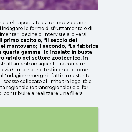
meno del caporalato da un nuovo punto di
 di indagare le forme di sfruttamento e di
ntari, decine di interviste ai diversi
Il primo capitolo, “Il secolo dei
nel mantovano; il secondo, “La fabbrica
lla quarta gamma -le insalate in busta-
oro grigio nel settore zootecnico, in
o sfruttamento in agricoltura come un
Venezia Giulia, hanno testimoniato come
ll'indagine emerge infatti
un costante
 spesso collocate al limite tra legalità e
ita regionale (e transregionale) e di far
 di contribuire a realizzare una filiera