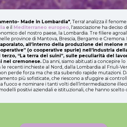
tamento- Made in Lombardia"
, Terra! analizza il feno
lia
e il
Mediterraneo europeo
, l'associazione ha deciso
mico del nostro paese, la Lombardia. Tre filiere agroalime
ti nelle province di Mantova, Brescia, Bergamo e Cremona.
 caporalato, all’interno della produzione del melone 
 cooperative” (o cooperative spurie) nell’industria de
 terzo, “La terra dei suini”, sulle peculiarità del lav
ni nel cremonese.
Da anni, siamo abituati a concepire l
a le recenti inchieste al Nord, dalla Lombardia al Friuli-
non perde forza ma che sta subendo rapide mutazioni. Da
mento più sofisticate, che riescono a sfuggire ai controlli,
e a fuoco e nominare i tanti volti dell’intermediazione illec
i modelli positivi aziendali e istituzionali, che hanno scelto