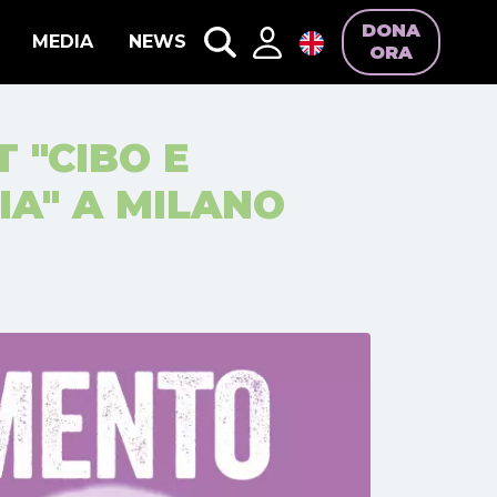
DONA
MEDIA
NEWS
ORA
 "CIBO E
A" A MILANO