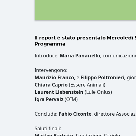
Il report è stato presentato
Mercoledì 5
Programma
Introduce:
Maria Panariello
, comunicazion
Intervengono:
Maurizio Franco
, e
Filippo Poltronieri,
gior
Chiara Caprio
(Essere Animali)
Laurent Liebenstein
(Lule Onlus)
Iqra Pervaiz
(OIM)
Conclude:
Fabio Ciconte,
direttore Associaz
Saluti finali:
Matteo Barbato,
Fondazione Cariplo