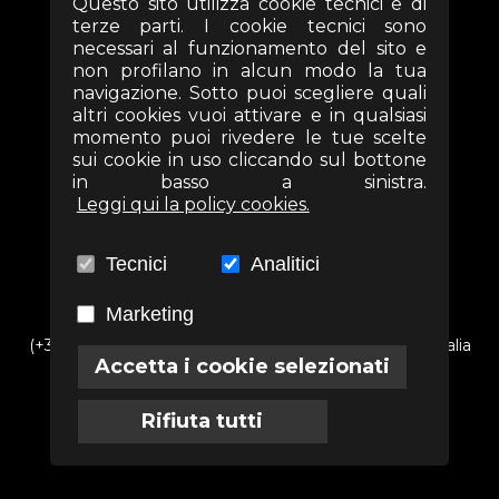
Questo sito utilizza cookie tecnici e di
terze parti. I cookie tecnici sono
necessari al funzionamento del sito e
non profilano in alcun modo la tua
SEGUICI SUI SOCIAL
navigazione. Sotto puoi scegliere quali
altri cookies vuoi attivare e in qualsiasi
momento puoi rivedere le tue scelte
sui cookie in uso cliccando sul bottone
in basso a sinistra.
Leggi qui la policy cookies.
Tecnici
Analitici
Marketing
(+39) 06 69352313 - Via Arezzo n. 18 - 00161- Roma - Italia
Accetta i cookie selezionati
info@associazioneterra.it
CF: 97502710581
Rifiuta tutti