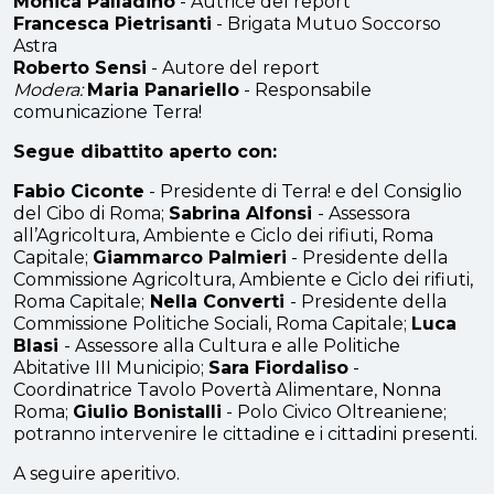
Monica Palladino
- Autrice del report
Francesca Pietrisanti
- Brigata Mutuo Soccorso
Astra
Roberto Sensi
- Autore del report
Modera:
Maria Panariello
- Responsabile
comunicazione Terra!
Segue dibattito aperto con:
Fabio Ciconte
- Presidente di Terra! e del Consiglio
del Cibo di Roma;
Sabrina Alfonsi
- Assessora
all’Agricoltura, Ambiente e Ciclo dei rifiuti, Roma
Capitale;
Giammarco Palmieri
- Presidente della
Commissione Agricoltura, Ambiente e Ciclo dei rifiuti,
Roma Capitale;
Nella Converti
- Presidente della
Commissione Politiche Sociali, Roma Capitale;
Luca
Blasi
- Assessore alla Cultura e alle Politiche
Abitative III Municipio;
Sara Fiordaliso
-
Coordinatrice Tavolo Povertà Alimentare, Nonna
Roma;
Giulio Bonistalli
- Polo Civico Oltreaniene;
potranno intervenire le cittadine e i cittadini presenti.
A seguire aperitivo.