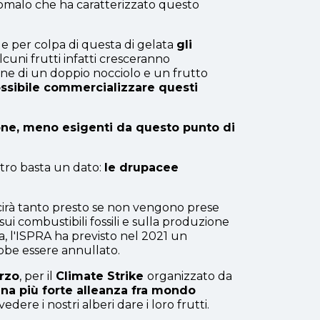
 anomalo che ha caratterizzato questo
, e per colpa di questa di gelata
gli
lcuni frutti infatti cresceranno
ione di un doppio nocciolo e un frutto
ssibile commercializzare questi
zione, meno esigenti da questo punto di
stro basta un dato:
le drupacee
cirà tanto presto se non vengono prese
i combustibili fossili e sulla produzione
a, l'ISPRA ha previsto nel 2021 un
ebbe essere annullato.
arzo
, per il
Climate Strike
organizzato da
na più forte alleanza fra mondo
dere i nostri alberi dare i loro frutti.