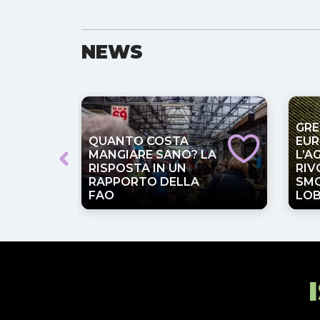
NEWS
GRE
QUANTO COSTA
EUR
MANGIARE SANO? LA
L’A
RISPOSTA IN UN
RIV
RAPPORTO DELLA
SMO
FAO
LO