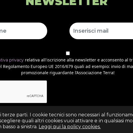
NEWSLETTER
relativa all'iscrizione alla newsletter e acconsento al t
ativa privacy
 del Regolamento Europeo UE 2016/679 quali ad esempio: invio di ma
promozionale riguardante l’Associazione Terra!
di terze parti. I cookie tecnici sono necessari al funziona
egliere quali altri cookies vuoi attivare e in qualsiasi 
(+39) 06 69352313 - Via Arezzo n. 18 - 00161- Roma
basso a sinistra.
Leggi qui la policy cookies.
- Italia