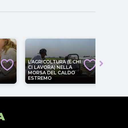
L’AGRICOLTURA (E CHI
GENOV
CI LAVORA) NELLA
TRA L
MORSA DEL CALDO
G8 E L
ESTREMO
VANNA
A