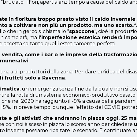
a "bruciato" i fiori, apertisi anzitempo a causa del caldo
 in fioritura troppo presto visto il caldo invernale
nto a coltivare non più un prodotto, ma uno scarto
.A
lo che in gerco si chiama lo "
spaccone
", cioè la produz
on cambierà, ma
l'imperfezione estetica renderà impo
he accetta soltanto quelli esteticamente perfetti.
 di vendita, come i bar o le imprese della trasforma
emunerativi
.
tinaia di produttori della zona. Per dare un'idea del disa
di frutteti solo a Ravenna
.
limatica
, un'emergenza senza fine dalla quale non si us
re la rotta di un sistema economico-produttivo basato su
ni che nel 2020 ha raggiunto il -9% a causa dalla pandemi
a il 5%. In breve tempo, dunque l'effetto del COVID potr
iste e gli attivisti che andranno in piazza oggi, 25 m
che con noi è sceso in piazza lo scorso anno per chiedere
u
to insieme possiamo ribaltare lo scenario. E continuare a ve