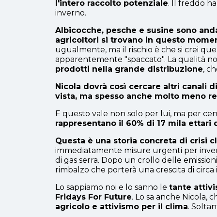
l'intero raccolto potenziale
. Il freddo h
inverno.
Albicocche, pesche e susine sono andate
agricoltori si trovano in questo mome
ugualmente, ma il rischio è che si crei quel
apparentemente "spaccato". La qualità n
prodotti nella grande distribuzione
, c
Nicola dovrà così cercare altri canali
vista, ma spesso anche molto meno r
E questo vale non solo per lui, ma per cen
rappresentano il 60% di 17 mila ettari 
Questa è una storia concreta di crisi c
immediatamente misure urgenti per inverti
di gas serra. Dopo un crollo delle emissio
rimbalzo che porterà una crescita di circ
Lo sappiamo noi e lo sanno le
tante attiv
Fridays For Future
. Lo sa anche Nicola, 
agricolo e attivismo per il clima
. Soltan