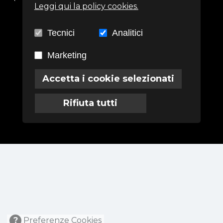
Leggi qui la policy cookies.
info@associazioneterra.it
CF: 97502710581
Tecnici
Analitici
Marketing
Termini
Privacy
Cookies
Accetta i cookie selezionati
Rifiuta tutti
Powered by
Labodi S.r.l.
?
Preferenze Cookies