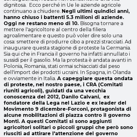
dignitosa.
Ecco perché in Ue le aziende agricole
continuano a chiudere.
Negli ultimi quindici anni,
hanno chiuso i battenti 5.3 milioni di aziende.
Oggi ne restano meno di 10.
Bisogna tornare a
mettere l'agricoltore al centro della filiera
agroalimentare e questo può voler dire solo una
cosa: smettere di produrre cibo a prezzi stracciati.
Ad
inaugurare questa stagione di proteste la Germania.
Sia qui che in Francia il governo ha infatti annullato i
sussidi per il gasolio. Ma la protesta è andata avanti in
Polonia, Romania, stati ormai schiacciati dal peso
dell'import dei prodotti ucraini. In Spagna, in Olanda
e ovviamente in Italia.
A capeggiare questa ondata
di proteste, nel nostro paese, i CRA (Comitati
riuniti agricoli), guidati da una vecchia
conoscenza del 2012, Danilo Calvani, ex
fondatore della Lega nel Lazio e ex leader del
Movimento 9 dicembre-Forconi, protagonista di
alcune mobilitazioni di piazza contro il governo
Monti. A questi Comitati si sono aggiunti
agricoltori solitari o piccoli gruppi che però sono
riusciti ad attirare l'attenzione del governo