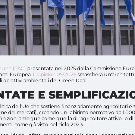
omune (PAC)
presentata nel 2025 dalla Commissione Europ
Conti Europea.
L'Opinion 05/2026
smaschera un'architett
li obiettivi ambientali del Green Deal.
ATE E SEMPLIFICAZIO
itica dell'Ue che sostiene finanziariamente agricoltori e z
e dei mercati), creando un labirinto normativo da 1.000 pag
inizioni ambigue come quella di "agricoltore attivo" o di "
menti, come già visto nel ciclo 2023.