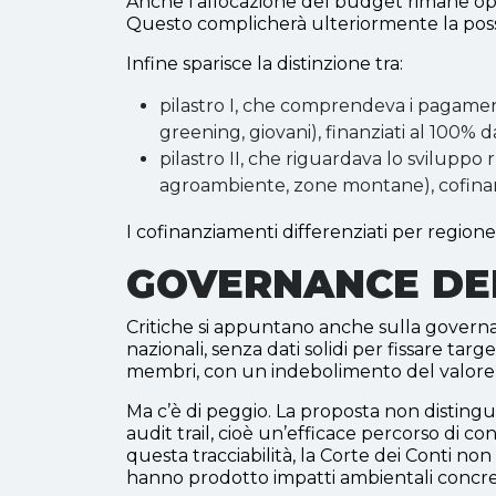
Anche l'allocazione del budget rimane opaca
Questo complicherà ulteriormente la possibi
Infine sparisce la distinzione tra:
pilastro I, che comprendeva i pagamenti
greening, giovani), finanziati al 100% d
pilastro II, che riguardava lo sviluppo
agroambiente, zone montane), cofinanz
I cofinanziamenti differenziati per regione
GOVERNANCE DE
Critiche si appuntano anche sulla govern
nazionali, senza dati solidi per fissare targ
membri, con un indebolimento del valore
Ma c’è di peggio. La proposta non distingue t
audit trail, cioè un’efficace percorso di co
questa tracciabilità, la Corte dei Conti non 
hanno prodotto impatti ambientali concreti