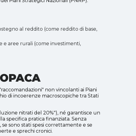
dei Piani Strategici Nazionali (PNRP).
sostegno al reddito (come reddito di base,
e e aree rurali (come investimenti,
 OPACA
accomandazioni" non vincolanti ai Piani
rischio di incoerenze macroscopiche tra Stati
riduzione nitrati del 20%"), né garantisce un
lla specifica pratica finanziata. Senza
to, se sono stati spesi correttamente e se
rte e sprechi cronici.