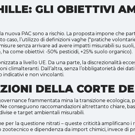
HILLE: GLI OBIETTIVI A
dalla nuova PAC sono a rischio. La proposta impone che pa
caso, l’utilizzo di definizioni vaghe ("pratiche volontarie 
misure senza arrivare ad avere impatti misurabili su suoli
 ha come obiettivi: -50% pesticidi, +25% suolo organico).
izzata a livello UE. Da una parte, la discrezionalità ecces
sioni climalteranti. Dall’altra, senza l’obbligatorietà dei da
indicativi e non vincolanti.
IONI DELLA CORTE DE
overnance frammentata mina la transizione ecologica, perch
ivi. Ne conseguono raccomandazioni altrettanto chiare, basa
ise e target ambientali misurabili.
ne per la questione nitrati – queste criticità amplificano i 
otecnico e dipendenza da import chimici, invece di pr