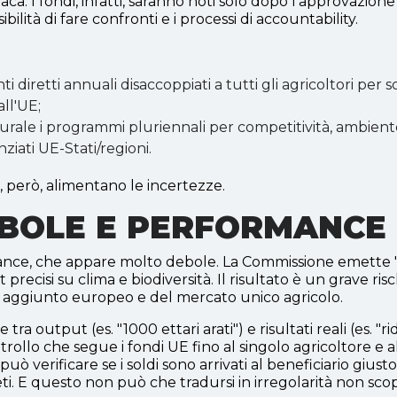
. I fondi, infatti, saranno noti solo dopo l'approvazione 
lità di fare confronti e i processi di accountability.
 diretti annuali disaccoppiati a tutti gli agricoltori per 
all'UE;
 rurale i programmi pluriennali per competitività, ambient
iati UE-Stati/regioni.
, però, alimentano le incertezze.
BOLE E PERFORMANCE
ance, che appare molto debole. La Commissione emette "r
et precisi su clima e biodiversità. Il risultato è un grave 
 aggiunto europeo e del mercato unico agricolo.
ra output (es. "1000 ettari arati") e risultati reali (es. "
ntrollo che segue i fondi UE fino al singolo agricoltore e a
può verificare se i soldi sono arrivati al beneficiario gius
. E questo non può che tradursi in irregolarità non scope