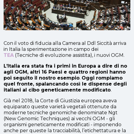
Con il voto di fiducia alla Camera al Ddl Siccità arriva
in Italia la sperimentazione in campo dei
TEA
(Tecniche di evoluzione assistita), i nuovi OGM.
L’Italia era stata fra i primi in Europa a dire di no
agli OGM, altri 16 Paesi e quattro regioni hanno
poi seguito il nostro esempio
.
Oggi rompiamo
quel fronte, spalancando così le dispense degli
italiani al cibo geneticamente modificato
.
Già nel 2018, la Corte di Giustizia europea aveva
equiparato queste varietà vegetali ottenute da
moderne tecniche genomiche denominate Ngt
(New Genomic Techniques) ai vecchi OGM - gli
organismi geneticamente modificati - imponendo
anche per queste la tracciabilità, l’etichettatura e la