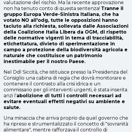
valutazione del rischio. Ma la recente approvazione
non ha tenuto conto di questa sentenza!
Tranne il
gruppo Europa Verde-Sinistra Italiana, che ha
votato NO all'odg, tutte le opposizioni hanno
taciuto alla richiesta, sollevata dalle Associazioni
della Coalizione Italia Libera da OGM, di rispetto
delle normative vigenti in tema di
tracciabilità,
etichettatura, divieto di sperimentazione in
campo a protezione della biodiversità agricola e
naturale che costituisce un patrimonio
inestimabile per il nostro Paese.
Nel Ddl Siccità, che istituisce presso la Presidenza del
Consiglio una cabina di regia che dovrà monitorare e
contenere il contrasto alla crisi idrica e un
commissario per gli interventi urgenti, è stata inserita
anzi l'
abolizione di tutti i controlli necessari ad
evitare eventuali effetti negativi su ambiente e
salute.
Una minaccia che arriva proprio da quel governo che
ha ripreso e strumentalizzato il concetto di "sovranità
alimentare", mentre rafforzava il controllo di