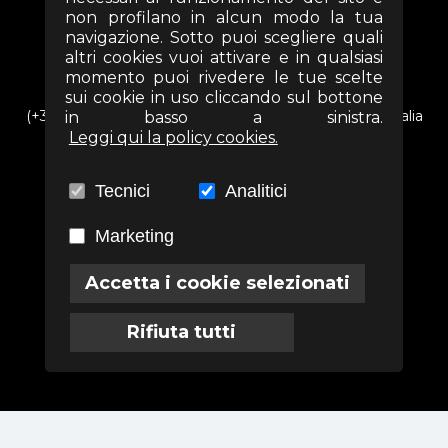
non profilano in alcun modo la tua
navigazione. Sotto puoi scegliere quali
altri cookies vuoi attivare e in qualsiasi
momento puoi rivedere le tue scelte
sui cookie in uso cliccando sul bottone
(+39) 06 69352313 - Via Arezzo n. 18 - 00161- Roma - Italia
in basso a sinistra.
Leggi qui la policy cookies.
info@associazioneterra.it
CF: 97502710581
Tecnici
Analitici
Marketing
Termini
Privacy
Cookies
Accetta i cookie selezionati
Rifiuta tutti
Powered by
Labodi S.r.l.