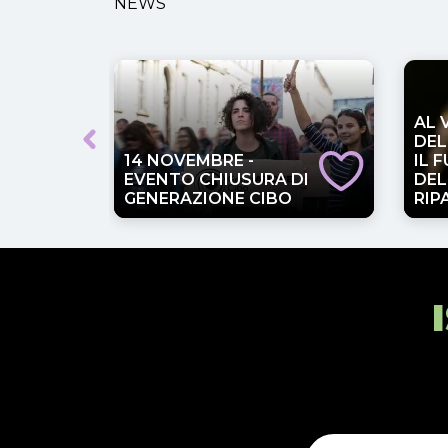
NEWS
AL 
O
DEL
14 NOVEMBRE -
IL 
I
EVENTO CHIUSURA DI
DEL
O
GENERAZIONE CIBO
RIP