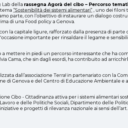
ng Lab della
rassegna Agorà del cibo – Percorso temati
l tema
“Sostenibilità dei sistemi alimentari”
, uno dei filoni
 siamo parte, con l’obiettivo di instaurare un dialogo costr
prima di una Food policy a Genova.
n la capitale ligure, rafforzato dalla presenza di parte d
'occasione importante per rinsaldare il legame e sensibili
o a mettere in piedi un percorso interessante che ha come
lvia Cama, che sin dagli esordi, ha contribuito ad arricchirl
zzata dall’associazione Terra! in partenariato con la Co
une di Genova e del Centro di Educazione Ambientale e all
Azione Cibo - Cittadinanza attiva per i sistemi alimentari sos
voro e delle Politiche Sociali, Dipartimento delle Politich
iniziative e progetti di rilevanza nazionale
ai sensi dell’art