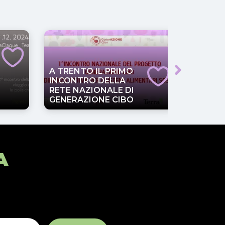
A TRENTO IL PRIMO
INCONTRO DELLA
14 NOV
RETE NAZIONALE DI
EVENT
GENERAZIONE CIBO
GENER
A