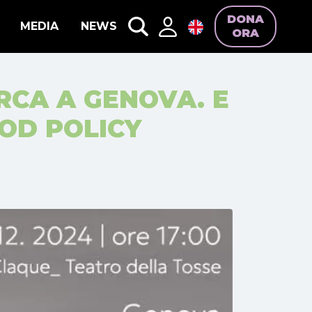
DONA
MEDIA
NEWS
ORA
RCA A GENOVA. E
OOD POLICY