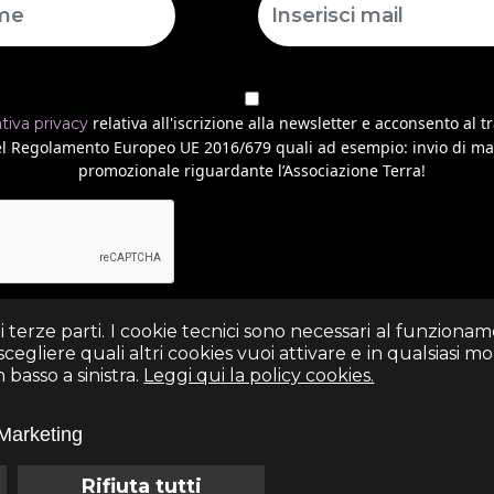
relativa all'iscrizione alla newsletter e acconsento al t
ativa privacy
 del Regolamento Europeo UE 2016/679 quali ad esempio: invio di ma
promozionale riguardante l’Associazione Terra!
di terze parti. I cookie tecnici sono necessari al funziona
egliere quali altri cookies vuoi attivare e in qualsiasi 
(+39) 06 69352313 - Via Arezzo n. 18 - 00161- Roma
basso a sinistra.
Leggi qui la policy cookies.
- Italia
Marketing
info@associazioneterra.it
CF: 97502710581
Rifiuta tutti