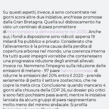
Su questi aspetti, invece, si sono concentrate nei
giorni scorsi altre due iniziative, anch'esse promosse
dalla Gran Bretagna. Quella sul disboscamento ha
visto un centinaio di paesi promettere
di
interrompere la deforestazione nel 2030
. Anche
qui, i fondi a disposizione sono ridicoli: appena 19
miliardi fra pubblico e privato. Considerato che
l'allevamento è la prima causa della perdita di
copertura arborea nel mondo, una coerenza interna
fra tutti quest impegni vorrebbe che contenessero
una progressiva riduzione degli animali allevati.
Invece no. Nemmeno l'impegno sulla riduzione delle
emissioni di metano - 97 paesi
hanno promesso
di
ridurne le emissioni del 20% entro il 2020 - prende
seriamente di petto il settore zootecnico, che ne
copre la metà circa. Conclusione: quando mancano 4
giorni alla chiusura della COP 26, sui dossier più critici
si sono fatti pochissimi passi avanti, mentre le iniziative
lanciata da alcuni gruppi di paesi rappresentano
molto meno del minimo sindacale. Si profila