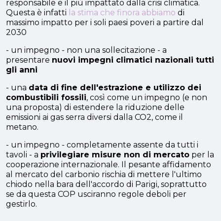
responsabile e il più impattato dalla crisi climatica.
Questa è infatti
la stima che finora abbiamo
di
massimo impatto per i soli paesi poveri a partire dal
2030
- un impegno - non una sollecitazione - a
presentare
nuovi impegni climatici nazionali tutti
gli anni
- una
data di fine dell'estrazione e utilizzo dei
combustibili fossili
, così come un impegno (e non
una proposta) di estendere la riduzione delle
emissioni ai gas serra diversi dalla CO2, come il
metano.
- un impegno - completamente assente da tutti i
tavoli - a
privilegiare misure non di mercato
per la
cooperazione internazionale. Il pesante affidamento
al mercato del carbonio rischia di mettere l'ultimo
chiodo nella bara dell'accordo di Parigi, soprattutto
se da questa COP usciranno regole deboli per
gestirlo.