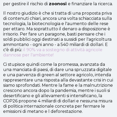
per gestire il rischio di
zoonosi
e finanziare la ricerca.
Il nostro giudizio è che si tratta di una proposta priva
di contenuti chiari, ancora una volta schiacciata sulla
tecnologia, la biotecnologia e l'aumento delle rese
per ettaro. Ma soprattutto il denaro a disposizione è
irrisorio. Per fare un paragone, basti pensare che i
soldi pubblici oggi destinati a sussidi per l'agricoltura
ammontano - ogni anno - a 540 miliardi di dollari. E
c'è di più:
il 90% va a sostegno di attività agricole
dannose per l'ambiente!
Ci stupisce quindi come la promessa, avanzata da
una manciata di paesi, di dare una spruzzata digitale
e una parvenza di green al settore agricolo, intenda
rappresentare una risposta alla devastante crisi in cui
siamo sprofondati. Mentre la fame e la malnutrizione
crescono ancora dopo la pandemia, mentre i suoli si
desertificano e gli allevamenti si intensificano, la
COP26 propone 4 miliardi di dollari e nessuna misura
di politica internazionale concreta per fermare le
emissioni di metano e l deforestazione.