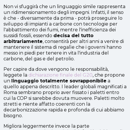
Non vi sfuggirà che un linguaggio simile rappresenta
un ridimensionamento degli impegni. Infatti, il senso
è che - diversamente da prima - potrà proseguire lo
sviluppo di impianti a carbone con tecnologie per
l'abbattimento dei fumi, mentre l'inefficienza dei
sussidi fossili, essendo
decisa del tutto
arbitrariamente
, consentirà per altri anni a venire di
mantenere il sistema di regalìe che i governi hanno
messo in piedi per tenere in vita l'industria del
carbone, del gas e del petrolio.
Per capire da dove vengono le responsabilità,
leggete la
dichiarazione finale del G20
, che propone
un
linguaggio totalmente sovrapponibile
a
quello appena descritto. I leader globali magnificati a
Roma sembrano proprio aver fissato i paletti entro
cui la COP si sarebbe dovuta muovere. Paletti molto
stretti e niente affatto coerenti con la
decarbonizzazione rapida e profonda di cui abbiamo
bisogno.
Migliora leggermente invece la parte