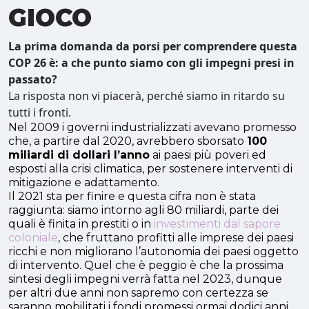
GIOCO
La prima domanda da porsi per comprendere questa
COP 26 è: a che punto siamo con gli impegni presi in
passato?
La risposta non vi piacerà, perché siamo in ritardo su
tutti i fronti.
Nel 2009 i governi industrializzati avevano promesso
che, a partire dal 2020, avrebbero sborsato
100
miliardi di dollari l’anno
ai paesi più poveri ed
esposti alla crisi climatica, per sostenere interventi di
mitigazione e adattamento.
Il 2021 sta per finire e questa cifra non è stata
raggiunta: siamo intorno agli 80 miliardi, parte dei
quali è finita in prestiti o in
investimenti dal sapore
coloniale
, che fruttano profitti alle imprese dei paesi
ricchi e non migliorano l’autonomia dei paesi oggetto
di intervento. Quel che è peggio è che la prossima
sintesi degli impegni verrà fatta nel 2023, dunque
per altri due anni non sapremo con certezza se
saranno mobilitati i fondi promessi ormai dodici anni