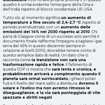
quadro è ormai evidente l'emergere della Cina e
dell'India rispetto al blocco occidentale UE-USA.
Tutto ciò, al momento significa
un aumento di
temperature a fine secolo di 2,4-2,7 °C
rispetto al
periodo preindustriale, con un
aumento delle
emissioni del 14% nel 2030 rispetto al 2010
. Chi
parla di Glasgow come di un successo solo perché il
documento finale riafferma l'impegno a tagliare i gas
serra del 45% in questo decennio (sempre in
relazione ai livelli 2010), dovrebbe tenere conto di
questo semplice dato di realtà. Un dato che ci
racconta come
la transizione non sarà una
trasformazione rapida e felice
: il fallimento di
questa COP ci mostra che
sarà lenta e cronica, e
probabilmente arriverà a compimento quando il
pianeta sarà ormai surriscaldato
, i ghiacci polari
fusi e il livello del mare salito a dismisura.
Avremo il
solare e l'eolico ma non avremo rimosso le
diseguaglianze, e la via sarà punteggiata di vite
spezzate e diritti negati
.