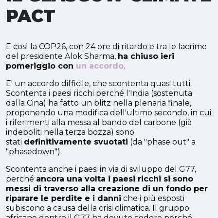
PACT
E così la COP26, con 24 ore di ritardo e tra le lacrime
del presidente Alok Sharma,
ha chiuso ieri
pomeriggio con
un accordo
.
E' un accordo difficile, che scontenta quasi tutti.
Scontenta i paesi ricchi perché l'India (sostenuta
dalla Cina) ha fatto un blitz nella plenaria finale,
proponendo una modifica dell'ultimo secondo, in cui
i riferimenti alla messa al bando del carbone (già
indeboliti nella terza bozza) sono
stati
definitivamente svuotati
(da "phase out" a
"phasedown").
Scontenta anche i paesi in via di sviluppo del G77,
perché
ancora una volta i paesi ricchi si sono
messi di traverso alla creazione di un fondo per
riparare le perdite e i danni
che i più esposti
subiscono a causa della crisi climatica. Il gruppo
africano dentro il G77 ha dovuto cedere perché,