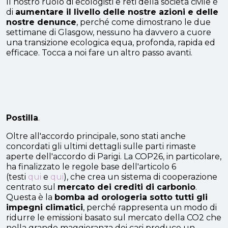
Il nostro ruolo di ecologisti e reti della società civile è
di
aumentare il livello delle nostre azioni e delle
nostre denunce
, perché come dimostrano le due
settimane di Glasgow, nessuno ha davvero a cuore
una transizione ecologica equa, profonda, rapida ed
efficace. Tocca a noi fare un altro passo avanti.
Postilla
.
Oltre all'accordo principale, sono stati anche
concordati gli ultimi dettagli sulle parti rimaste
aperte dell'accordo di Parigi. La COP26, in particolare,
ha finalizzato le regole base dell'articolo 6
(testi
qui
e
qui
), che crea un sistema di cooperazione
centrato sul
mercato dei crediti di carbonio
.
Questa è la
bomba ad orologeria sotto tutti gli
impegni climatici
, perché rappresenta un modo di
ridurre le emissioni basato sul mercato della CO2 che
nella grande maggioranza dei casi produce un