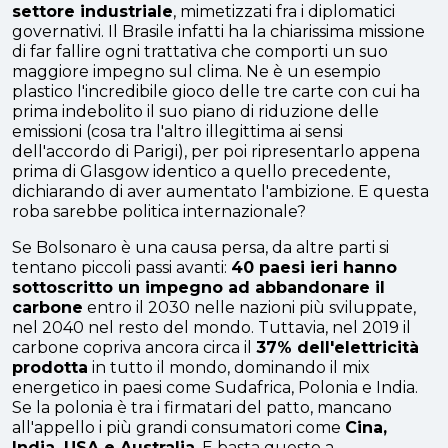
settore industriale
, mimetizzati fra i diplomatici
governativi. Il Brasile infatti ha la chiarissima missione
di far fallire ogni trattativa che comporti un suo
maggiore impegno sul clima. Ne è un esempio
plastico l'incredibile gioco delle tre carte con cui ha
prima indebolito il suo piano di riduzione delle
emissioni (cosa tra l'altro illegittima ai sensi
dell'accordo di Parigi), per poi ripresentarlo appena
prima di Glasgow identico a quello precedente,
dichiarando di aver aumentato l'ambizione. E questa
roba sarebbe politica internazionale?
Se Bolsonaro è una causa persa, da altre parti si
tentano piccoli passi avanti:
40 paesi ieri hanno
sottoscritto un impegno ad abbandonare il
carbone
entro il 2030 nelle nazioni più sviluppate,
nel 2040 nel resto del mondo. Tuttavia, nel 2019 il
carbone copriva ancora circa il
37% dell'elettricità
prodotta
in tutto il mondo, dominando il mix
energetico in paesi come Sudafrica, Polonia e India.
Se la polonia è tra i firmatari del patto, mancano
all'appello i più grandi consumatori come
Cina,
India, USA e Australia
. E basta questo a