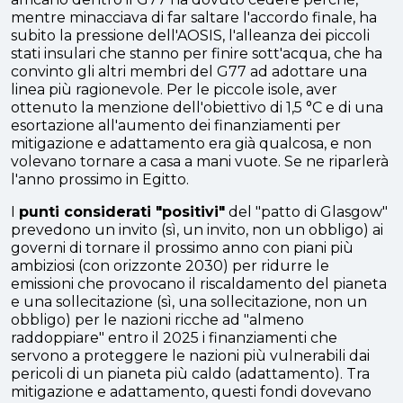
mentre minacciava di far saltare l'accordo finale, ha
subito la pressione dell'AOSIS, l'alleanza dei piccoli
stati insulari che stanno per finire sott'acqua, che ha
convinto gli altri membri del G77 ad adottare una
linea più ragionevole. Per le piccole isole, aver
ottenuto la menzione dell'obiettivo di 1,5 °C e di una
esortazione all'aumento dei finanziamenti per
mitigazione e adattamento era già qualcosa, e non
volevano tornare a casa a mani vuote. Se ne riparlerà
l'anno prossimo in Egitto.
I
punti considerati "positivi"
del "patto di Glasgow"
prevedono un invito (sì, un invito, non un obbligo) ai
governi di tornare il prossimo anno con piani più
ambiziosi (con orizzonte 2030) per ridurre le
emissioni che provocano il riscaldamento del pianeta
e una sollecitazione (sì, una sollecitazione, non un
obbligo) per le nazioni ricche ad "almeno
raddoppiare" entro il 2025 i finanziamenti che
servono a proteggere le nazioni più vulnerabili dai
pericoli di un pianeta più caldo (adattamento). Tra
mitigazione e adattamento, questi fondi dovevano