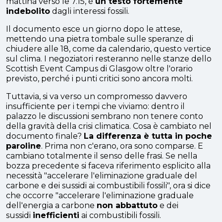
mattina verso le 7.15, è
un testo fortemente
indebolito
dagli interessi fossili.
Il documento esce un giorno dopo le attese,
mettendo una pietra tombale sulle speranze di
chiudere alle 18, come da calendario, questo vertice
sul clima. I negoziatori resteranno nelle stanze dello
Scottish Event Campus di Glasgow oltre l'orario
previsto, perché i punti critici sono ancora molti.
Tuttavia, si va verso un compromesso davvero
insufficiente per i tempi che viviamo: dentro il
palazzo le discussioni sembrano non tenere conto
della gravità della crisi climatica. Cosa è cambiato nel
documento finale?
La differenza è tutta in poche
paroline
. Prima non c'erano, ora sono comparse. E
cambiano totalmente il senso delle frasi. Se nella
bozza precedente si faceva riferimento esplicito alla
necessità "accelerare l'eliminazione graduale del
carbone e dei sussidi ai combustibili fossili", ora si dice
che occorre "accelerare l'eliminazione graduale
dell'energia a carbone
non abbattuto
e dei
sussidi
inefficienti
ai combustibili fossili.