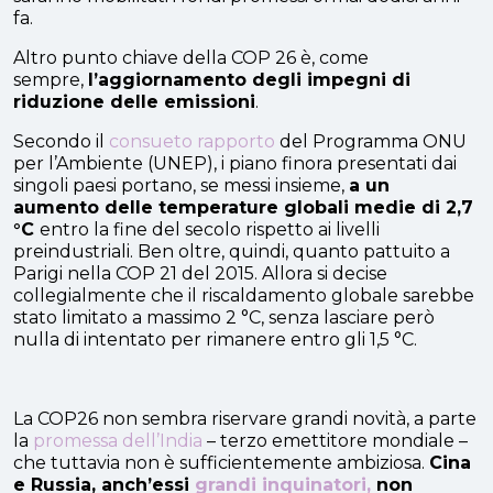
fa.
Altro punto chiave della COP 26 è, come
sempre,
l’aggiornamento degli impegni di
riduzione delle emissioni
.
Secondo il
consueto rapporto
del Programma ONU
per l’Ambiente (UNEP), i piano finora presentati dai
singoli paesi portano, se messi insieme,
a un
aumento delle temperature globali medie di 2,7
°C
entro la fine del secolo rispetto ai livelli
preindustriali. Ben oltre, quindi, quanto pattuito a
Parigi nella COP 21 del 2015. Allora si decise
collegialmente che il riscaldamento globale sarebbe
stato limitato a massimo 2 °C, senza lasciare però
nulla di intentato per rimanere entro gli 1,5 °C.
La COP26 non sembra riservare grandi novità, a parte
la
promessa dell’India
– terzo emettitore mondiale –
che tuttavia non è sufficientemente ambiziosa.
Cina
e Russia, anch’essi
grandi inquinatori,
non