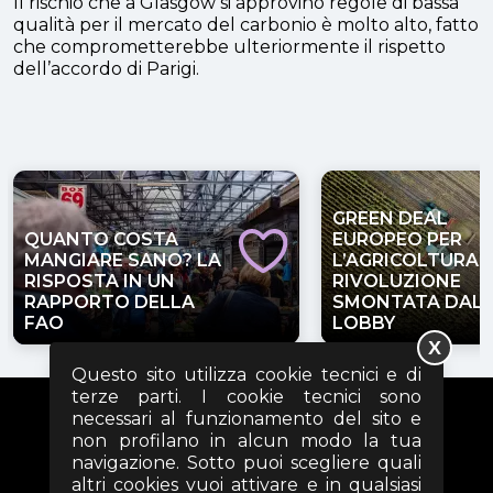
Il rischio che a Glasgow si approvino regole di bassa
qualità per il mercato del carbonio è molto alto, fatto
che comprometterebbe ulteriormente il rispetto
dell’accordo di Parigi.
GREEN DEAL
QUANTO COSTA
EUROPEO PER
MANGIARE SANO? LA
L’AGRICOLTURA,
RISPOSTA IN UN
RIVOLUZIONE
RAPPORTO DELLA
SMONTATA DALL
FAO
LOBBY
X
Questo sito utilizza cookie tecnici e di
terze parti. I cookie tecnici sono
necessari al funzionamento del sito e
ISCRIVITI ALLA
non profilano in alcun modo la tua
navigazione. Sotto puoi scegliere quali
altri cookies vuoi attivare e in qualsiasi