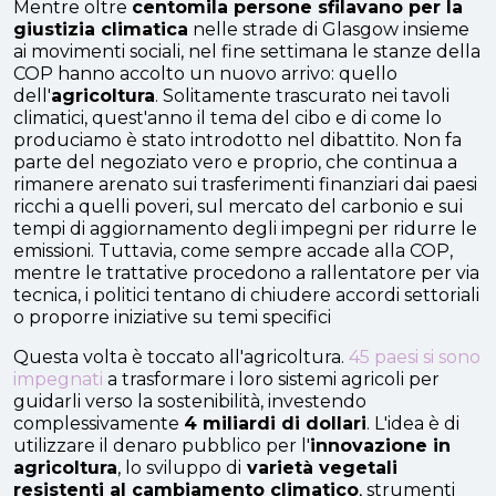
Mentre oltre
centomila persone sfilavano per la
giustizia climatica
nelle strade di Glasgow insieme
ai movimenti sociali, nel fine settimana le stanze della
COP hanno accolto un nuovo arrivo: quello
dell'
agricoltura
. Solitamente trascurato nei tavoli
climatici, quest'anno il tema del cibo e di come lo
produciamo è stato introdotto nel dibattito. Non fa
parte del negoziato vero e proprio, che continua a
rimanere arenato sui trasferimenti finanziari dai paesi
ricchi a quelli poveri, sul mercato del carbonio e sui
tempi di aggiornamento degli impegni per ridurre le
emissioni. Tuttavia, come sempre accade alla COP,
mentre le trattative procedono a rallentatore per via
tecnica, i politici tentano di chiudere accordi settoriali
o proporre iniziative su temi specifici
Questa volta è toccato all'agricoltura.
45 paesi si sono
impegnati
a trasformare i loro sistemi agricoli per
guidarli verso la sostenibilità, investendo
complessivamente
4 miliardi di dollari
. L'idea è di
utilizzare il denaro pubblico per l'
innovazione in
agricoltura
, lo sviluppo di
varietà vegetali
resistenti al cambiamento climatico
, strumenti