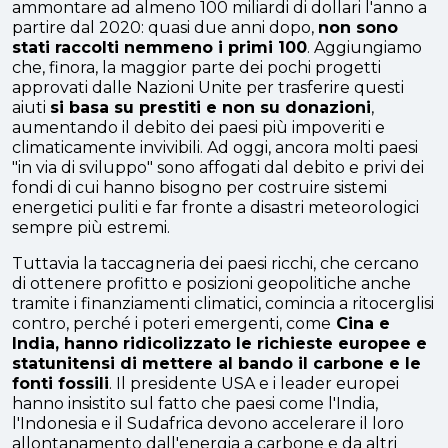
ammontare ad almeno 100 miliardi di dollari l'anno a
partire dal 2020: quasi due anni dopo,
non sono
stati raccolti nemmeno i primi 100
. Aggiungiamo
che, finora, la maggior parte dei pochi progetti
approvati dalle Nazioni Unite per trasferire questi
aiuti
si basa su prestiti e non su donazioni
,
aumentando il debito dei paesi più impoveriti e
climaticamente invivibili. Ad oggi, ancora molti paesi
"in via di sviluppo" sono affogati dal debito e privi dei
fondi di cui hanno bisogno per costruire sistemi
energetici puliti e far fronte a disastri meteorologici
sempre più estremi.
Tuttavia la taccagneria dei paesi ricchi, che cercano
di ottenere profitto e posizioni geopolitiche anche
tramite i finanziamenti climatici, comincia a ritocerglisi
contro, perché i poteri emergenti, come
Cina e
India, hanno ridicolizzato le richieste europee e
statunitensi di mettere al bando il carbone e le
fonti fossili
. Il presidente USA e i leader europei
hanno insistito sul fatto che paesi come l'India,
l'Indonesia e il Sudafrica devono accelerare il loro
allontanamento dall'energia a carbone e da altri