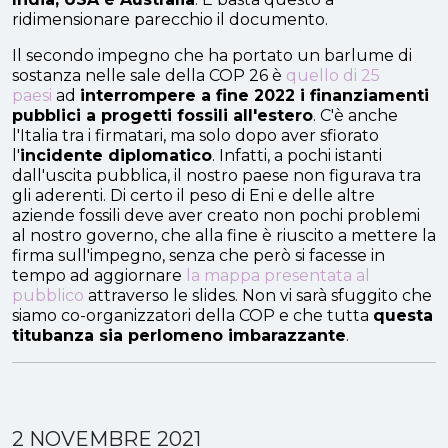
ridimensionare parecchio il documento.
Il secondo impegno che ha portato un barlume di
sostanza nelle sale della COP 26 è
quello di 25
paesi
ad
interrompere a fine 2022 i finanziamenti
pubblici a progetti fossili all'estero
. C'è anche
l'Italia tra i firmatari, ma solo dopo aver sfiorato
l'
incidente diplomatico
. Infatti, a pochi istanti
dall'uscita pubblica, il nostro paese non figurava tra
gli aderenti. Di certo il peso di Eni e delle altre
aziende fossili deve aver creato non pochi problemi
al nostro governo, che alla fine è riuscito a mettere la
firma sull'impegno, senza che però si facesse in
tempo ad aggiornare
la mappa presentata al
pubblico
attraverso le slides. Non vi sarà sfuggito che
siamo co-organizzatori della COP e che tutta
questa
titubanza sia perlomeno imbarazzante
.
2 NOVEMBRE 2021