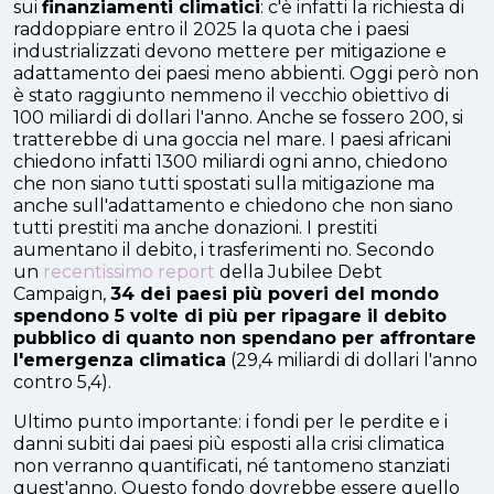
sui
finanziamenti climatici
: c'è infatti la richiesta di
raddoppiare entro il 2025 la quota che i paesi
industrializzati devono mettere per mitigazione e
adattamento dei paesi meno abbienti. Oggi però non
è stato raggiunto nemmeno il vecchio obiettivo di
100 miliardi di dollari l'anno. Anche se fossero 200, si
tratterebbe di una goccia nel mare. I paesi africani
chiedono infatti 1300 miliardi ogni anno, chiedono
che non siano tutti spostati sulla mitigazione ma
anche sull'adattamento e chiedono che non siano
tutti prestiti ma anche donazioni. I prestiti
aumentano il debito, i trasferimenti no. Secondo
un
recentissimo report
della Jubilee Debt
Campaign,
34 dei paesi più poveri del mondo
spendono 5 volte di più per ripagare il debito
pubblico di quanto non spendano per affrontare
l'emergenza climatica
(29,4 miliardi di dollari l'anno
contro 5,4).
Ultimo punto importante: i fondi per le perdite e i
danni subiti dai paesi più esposti alla crisi climatica
non verranno quantificati, né tantomeno stanziati
quest'anno. Questo fondo dovrebbe essere quello