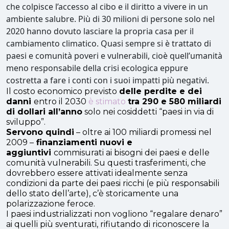
che colpisce l’accesso al cibo e il diritto a vivere in un
ambiente salubre. Più di 30 milioni di persone solo nel
2020 hanno dovuto lasciare la propria casa per il
cambiamento climatico. Quasi sempre si è trattato di
paesi e comunità poveri e vulnerabili, cioè quell’umanità
meno responsabile della crisi ecologica eppure
costretta a fare i conti con i suoi impatti più negativi.
Il costo economico previsto
delle perdite e dei
danni
entro il 2030
è stimato
tra 290 e 580 miliardi
di dollari all’anno
solo nei cosiddetti “paesi in via di
sviluppo”.
Servono quindi
– oltre ai 100 miliardi promessi nel
2009 –
finanziamenti nuovi e
aggiuntivi
commisurati ai bisogni dei paesi e delle
comunità vulnerabili. Su questi trasferimenti, che
dovrebbero essere attivati idealmente senza
condizioni da parte dei paesi ricchi (e più responsabili
dello stato dell’arte), c’è storicamente una
polarizzazione feroce.
I paesi industrializzati non vogliono “regalare denaro”
ai quelli più sventurati, rifiutando di riconoscere la