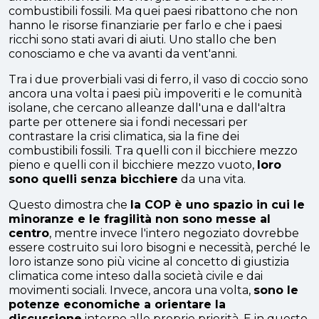
combustibili fossili. Ma quei paesi ribattono che non
hanno le risorse finanziarie per farlo e che i paesi
ricchi sono stati avari di aiuti. Uno stallo che ben
conosciamo e che va avanti da vent'anni.
Tra i due proverbiali vasi di ferro, il vaso di coccio sono
ancora una volta i paesi più impoveriti e le comunità
isolane, che cercano alleanze dall'una e dall'altra
parte per ottenere sia i fondi necessari per
contrastare la crisi climatica, sia la fine dei
combustibili fossili. Tra quelli con il bicchiere mezzo
pieno e quelli con il bicchiere mezzo vuoto,
loro
sono quelli senza bicchiere
da una vita.
Questo dimostra che
la COP è uno spazio in cui le
minoranze e le fragilità non sono messe al
centro
, mentre invece l'intero negoziato dovrebbe
essere costruito sui loro bisogni e necessità, perché le
loro istanze sono più vicine al concetto di giustizia
climatica come inteso dalla società civile e dai
movimenti sociali. Invece, ancora una volta,
sono le
potenze economiche a orientare la
discussione
intorno alle proprie priorità. E in questo