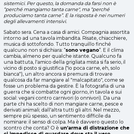
sistemici. Per questo, la domanda da farsi non è
“perché mangiamo tanta carne", ma “perché
produciamo tanta carne”. E la risposta è nei numeri
degli allevamenti intensivi.
Sabato sera. Cena a casa di amici. Compagnia assortita
intorno ad una tavola imbandita. Risate, chiacchiere,
musica di sottofondo. Tutto tranquillo finché
qualcuno non si dichiara: “
sono vegano
”. E il clima
cambia, almeno per qualche istante. Qualcuno fa
una battuta, l'amico della grigliata mista si fa serio, il
vicino di posto si giustifica ("io poca carne, eh, solo
bianca"), un altro ancora si premura di trovare
qualcosa da far mangiare al "malcapitato", come se
fosse un problema da gestire. È la fotografia di una
guerra che si combatte ogni giorno, in tavola e sui
social: vegani contro carnivori (o onnivori). Da una
parte chi ha scelto di non mangiare carne, pesce e
derivati animali; dall'altra tutti gli altri. Nel mezzo,
sempre più spesso, un sentimento difficile da
nominare: il senso di colpa. Ma è davvero questo lo
scontro che conta? O è
un’arma di distrazione che
ci impedisce di guardare dove sta il vero