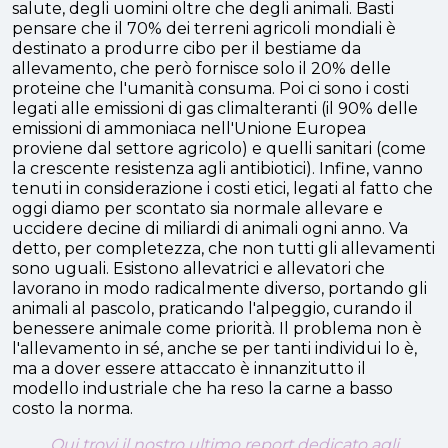
salute, degli uomini oltre che degli animali. Basti
pensare che il 70% dei terreni agricoli mondiali è
destinato a produrre cibo per il bestiame da
allevamento, che però fornisce solo il 20% delle
proteine che l'umanità consuma. Poi ci sono i costi
legati alle emissioni di gas climalteranti (il 90% delle
emissioni di ammoniaca nell'Unione Europea
proviene dal settore agricolo) e quelli sanitari (come
la crescente resistenza agli antibiotici). Infine, vanno
tenuti in considerazione i costi etici, legati al fatto che
oggi diamo per scontato sia normale allevare e
uccidere decine di miliardi di animali ogni anno. Va
detto, per completezza, che non tutti gli allevamenti
sono uguali. Esistono allevatrici e allevatori che
lavorano in modo radicalmente diverso, portando gli
animali al pascolo, praticando l'alpeggio, curando il
benessere animale come priorità. Il problema non è
l'allevamento in sé, anche se per tanti individui lo è,
ma a dover essere attaccato è innanzitutto il
modello industriale che ha reso la carne a basso
costo la norma.
Qui trovi il nostro ultimo report dedicato agli