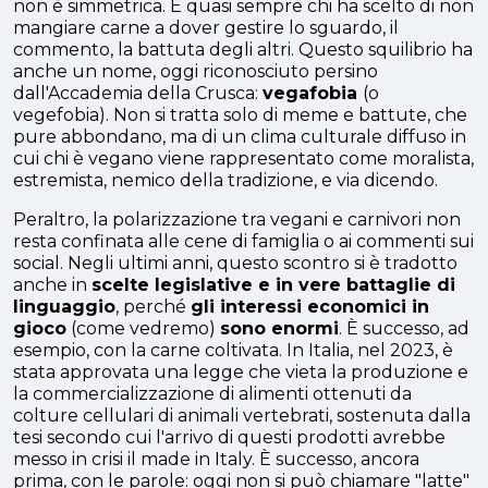
non è simmetrica. È quasi sempre chi ha scelto di non
mangiare carne a dover gestire lo sguardo, il
commento, la battuta degli altri. Questo squilibrio ha
anche un nome, oggi riconosciuto persino
dall'Accademia della Crusca:
vegafobia
(o
vegefobia). Non si tratta solo di meme e battute, che
pure abbondano, ma di un clima culturale diffuso in
cui chi è vegano viene rappresentato come moralista,
estremista, nemico della tradizione, e via dicendo.
Peraltro, la polarizzazione tra vegani e carnivori non
resta confinata alle cene di famiglia o ai commenti sui
social. Negli ultimi anni, questo scontro si è tradotto
anche in
scelte legislative e in vere battaglie di
linguaggio
, perché
gli interessi economici in
gioco
(come vedremo)
sono enormi
. È successo, ad
esempio, con la carne coltivata. In Italia, nel 2023, è
stata approvata una legge che vieta la produzione e
la commercializzazione di alimenti ottenuti da
colture cellulari di animali vertebrati, sostenuta dalla
tesi secondo cui l'arrivo di questi prodotti avrebbe
messo in crisi il made in Italy. È successo, ancora
prima, con le parole: oggi non si può chiamare "latte"