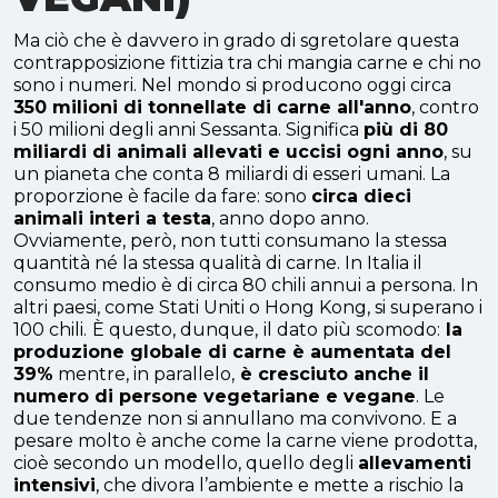
Ma ciò che è davvero in grado di sgretolare questa
contrapposizione fittizia tra chi mangia carne e chi no
sono i numeri. Nel mondo si producono oggi circa
350 milioni di tonnellate di carne all'anno
, contro
i 50 milioni degli anni Sessanta. Significa
più di 80
miliardi di animali allevati e uccisi ogni anno
, su
un pianeta che conta 8 miliardi di esseri umani. La
proporzione è facile da fare: sono
circa dieci
animali interi a testa
, anno dopo anno.
Ovviamente, però, non tutti consumano la stessa
quantità né la stessa qualità di carne. In Italia il
consumo medio è di circa 80 chili annui a persona. In
altri paesi, come Stati Uniti o Hong Kong, si superano i
100 chili.
È questo, dunque,
il dato più scomodo:
la
produzione globale di carne è aumentata del
39%
mentre, in parallelo,
è cresciuto anche il
numero di persone vegetariane e vegane
. Le
due tendenze non si annullano ma convivono. E a
pesare molto è anche come la carne viene prodotta,
cioè secondo un modello, quello degli
allevamenti
intensivi
, che divora l’ambiente e mette a rischio la