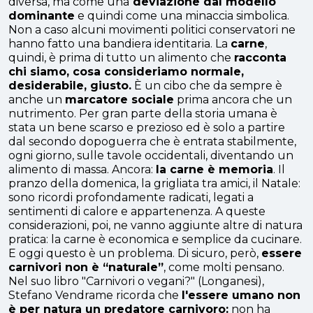
diversa, ma come una
deviazione dal modello
dominante
e quindi come una minaccia simbolica.
Non a caso alcuni movimenti politici conservatori ne
hanno fatto una bandiera identitaria. La
carne
,
quindi, è prima di tutto un alimento che
racconta
chi siamo, cosa consideriamo normale,
desiderabile, giusto.
È un cibo che da sempre è
anche un
marcatore sociale
prima ancora che un
nutrimento. Per gran parte della storia umana è
stata un bene scarso e prezioso ed è solo a partire
dal secondo dopoguerra che è entrata stabilmente,
ogni giorno, sulle tavole occidentali, diventando un
alimento di massa. Ancora:
la carne è memoria
. Il
pranzo della domenica, la grigliata tra amici, il Natale:
sono ricordi profondamente radicati, legati a
sentimenti di calore e appartenenza. A queste
considerazioni, poi, ne vanno aggiunte altre di natura
pratica: la carne è economica e semplice da cucinare.
E oggi questo è un problema. Di sicuro, però,
essere
carnivori non è “naturale”
, come molti pensano.
Nel suo libro "Carnivori o vegani?" (Longanesi),
Stefano Vendrame ricorda che
l'essere umano non
è per natura un predatore carnivoro:
non ha