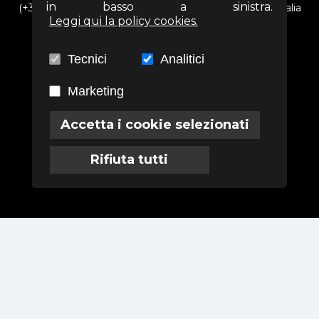
in basso a sinistra.
(+39) 06 69352313 - Via Arezzo n. 18 - 00161- Roma - Italia
Leggi qui la policy cookies.
info@associazioneterra.it
CF: 97502710581
Tecnici
Analitici
Marketing
Termini
Privacy
Cookies
Accetta i cookie selezionati
Rifiuta tutti
Powered by
Labodi S.r.l.