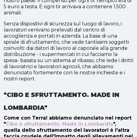
nostro paese. Il compenso per ogni tir riempito era di
5 euro a testa. E ogni tir arrivava a contenere 1.500
animali.
Senza dispositivi di sicurezza sul luogo di lavoro, i
lavoratori venivano prelevati dal centro di
accoglienza e portati in azienda. La base di una
spirale di sfruttamento, che vede tantissimi soggetti
coinvolti: dai datori di lavoro al caporale alla grande
distribuzione - i supermercati in cui facciamo la
spesa- basata su un sistema al ribasso, che lede i diritti
di lavoratrici e lavoratori agricoli, che abbiamo
denunciato fortemente con le nostre inchieste e i
nostri report.
"CIBO E SFRUTTAMENTO. MADE IN
LOMBARDIA"
Come con Terra! abbiamo denunciato nel report
"
Cibo e sfruttamento. Made in Lombardia
",
quella dello sfruttamento dei lavoratori è l'altra
faccia crudele dell'impatto degli allevamenti nel