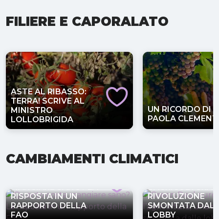
FILIERE E CAPORALATO
ASTE AL RIBASSO:
TERRA! SCRIVE AL
UN RICORDO DI
MINISTRO
PAOLA CLEMENT
LOLLOBRIGIDA
CAMBIAMENTI CLIMATICI
GREEN DEAL
QUANTO COSTA
EUROPEO PER
MANGIARE SANO? LA
L’AGRICOLTURA,
RISPOSTA IN UN
RIVOLUZIONE
RAPPORTO DELLA
SMONTATA DALL
FAO
LOBBY