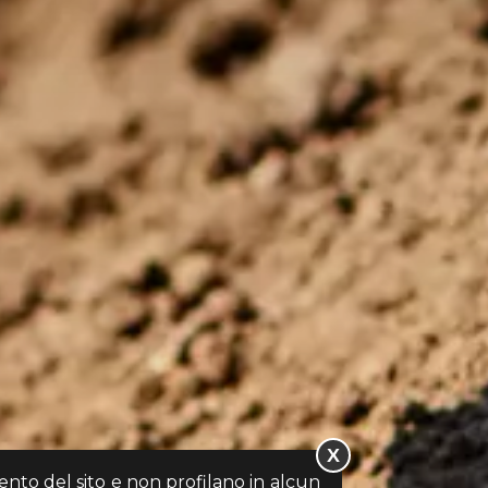
X
mento del sito e non profilano in alcun