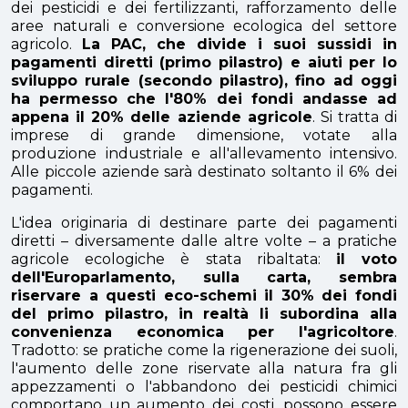
dei pesticidi e dei fertilizzanti, rafforzamento delle
aree naturali e conversione ecologica del settore
agricolo.
La PAC, che divide i suoi sussidi in
pagamenti diretti (primo pilastro) e aiuti per lo
sviluppo rurale (secondo pilastro), fino ad oggi
ha permesso che l'80% dei fondi andasse ad
appena il 20% delle aziende agricole
. Si tratta di
imprese di grande dimensione, votate alla
produzione industriale e all'allevamento intensivo.
Alle piccole aziende sarà destinato soltanto il 6% dei
pagamenti.
L'idea originaria di destinare parte dei pagamenti
diretti – diversamente dalle altre volte – a pratiche
agricole ecologiche è stata ribaltata:
il voto
dell'Europarlamento, sulla carta, sembra
riservare a questi eco-schemi il 30% dei fondi
del primo pilastro, in realtà li subordina alla
convenienza economica per l'agricoltore
.
Tradotto: se pratiche come la rigenerazione dei suoli,
l'aumento delle zone riservate alla natura fra gli
appezzamenti o l'abbandono dei pesticidi chimici
comportano un aumento dei costi, possono essere