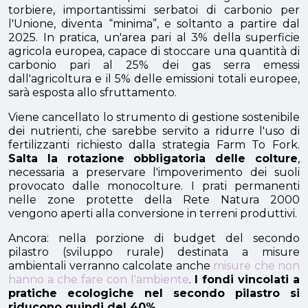
torbiere, importantissimi serbatoi di carbonio per
l'Unione, diventa “minima”, e soltanto a partire dal
2025. In pratica, un'area pari al 3% della superficie
agricola europea, capace di stoccare una quantità di
carbonio pari al 25% dei gas serra emessi
dall'agricoltura e il 5% delle emissioni totali europee,
sarà esposta allo sfruttamento.
Viene cancellato lo strumento di gestione sostenibile
dei nutrienti, che sarebbe servito a ridurre l'uso di
fertilizzanti richiesto dalla strategia Farm To Fork.
Salta la rotazione obbligatoria delle colture
,
necessaria a preservare l'impoverimento dei suoli
provocato dalle monocolture. I prati permanenti
nelle zone protette della Rete Natura 2000
vengono aperti alla conversione in terreni produttivi.
Ancora: nella porzione di budget del secondo
pilastro (sviluppo rurale) destinata a misure
ambientali verranno calcolate anche
misure che non
hanno a che fare con l'ambiente
.
I fondi vincolati a
pratiche ecologiche nel secondo pilastro si
riducono quindi del 40%
.