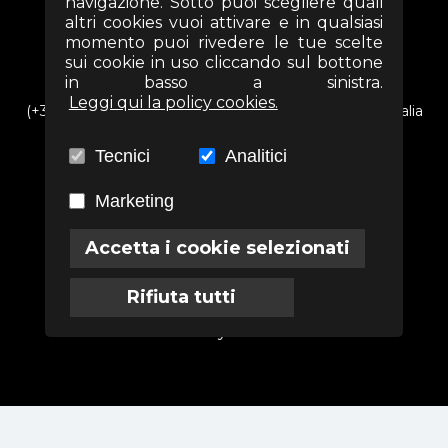
navigazione. Sotto puoi scegliere quali
altri cookies vuoi attivare e in qualsiasi
momento puoi rivedere le tue scelte
sui cookie in uso cliccando sul bottone
in basso a sinistra.
Leggi qui la policy cookies.
(+39) 06 69352313 - Via Arezzo n. 18 - 00161- Roma - Italia
info@associazioneterra.it
Tecnici
Analitici
CF: 97502710581
Marketing
Accetta i cookie selezionati
Termini
Privacy
Cookies
Rifiuta tutti
Powered by
Labodi S.r.l.