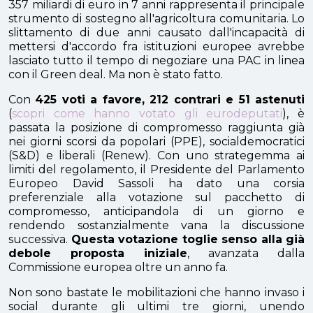
357 miliardi di euro in 7 anni rappresenta il principale
strumento di sostegno all'agricoltura comunitaria. Lo
slittamento di due anni causato dall'incapacità di
mettersi d'accordo fra istituzioni europee avrebbe
lasciato tutto il tempo di negoziare una PAC in linea
con il Green deal. Ma non è stato fatto.
Con
425 voti a favore, 212 contrari e 51 astenuti
(
scopri come hanno votato gli eurodeputati
), è
passata la posizione di compromesso raggiunta già
nei giorni scorsi da popolari (PPE), socialdemocratici
(S&D) e liberali (Renew). Con uno strategemma ai
limiti del regolamento, il Presidente del Parlamento
Europeo David Sassoli ha dato una corsia
preferenziale alla votazione sul pacchetto di
compromesso, anticipandola di un giorno e
rendendo sostanzialmente vana la discussione
successiva.
Questa votazione toglie senso alla già
debole proposta iniziale
, avanzata dalla
Commissione europea oltre un anno fa.
Non sono bastate le mobilitazioni che hanno invaso i
social durante gli ultimi tre giorni, unendo