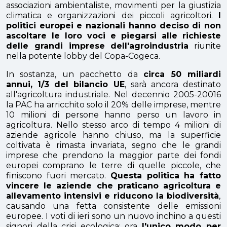
associazioni ambientaliste, movimenti per la giustizia
climatica e organizzazioni dei piccoli agricoltori.
I
politici europei e nazionali hanno deciso di non
ascoltare le loro voci e piegarsi alle richieste
delle grandi imprese dell'agroindustria
riunite
nella potente lobby del Copa-Cogeca.
In sostanza, un pacchetto da
circa 50 miliardi
annui, 1/3 del bilancio UE
, sarà ancora destinato
all'agricoltura industriale. Nel decennio 2005-20016
la PAC ha arricchito solo il 20% delle imprese, mentre
10 milioni di persone hanno perso un lavoro in
agricoltura. Nello stesso arco di tempo 4 milioni di
aziende agricole hanno chiuso, ma la superficie
coltivata è rimasta invariata, segno che le grandi
imprese che prendono la maggior parte dei fondi
europei comprano le terre di quelle piccole, che
finiscono fuori mercato.
Questa politica ha fatto
vincere le
aziende che praticano agricoltura e
allevamento intensivi e riducono la biodiversità
,
causando una fetta consistente delle emissioni
europee. I voti di ieri sono un nuovo inchino a questi
signori della crisi ecologica: ora
l'unico modo per