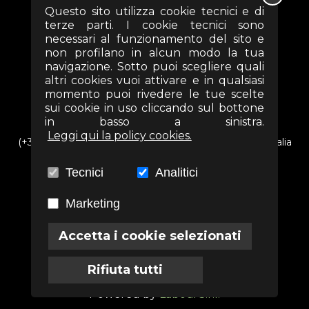
Questo sito utilizza cookie tecnici e di
terze parti. I cookie tecnici sono
necessari al funzionamento del sito e
non profilano in alcun modo la tua
navigazione. Sotto puoi scegliere quali
altri cookies vuoi attivare e in qualsiasi
momento puoi rivedere le tue scelte
sui cookie in uso cliccando sul bottone
in basso a sinistra.
Leggi qui la policy cookies.
(+39) 06 69352313 - Via Arezzo n. 18 - 00161- Roma - Italia
info@associazioneterra.it
Tecnici
Analitici
CF: 97502710581
Marketing
Accetta i cookie selezionati
Termini
Privacy
Cookies
Rifiuta tutti
Powered by
Labodi S.r.l.