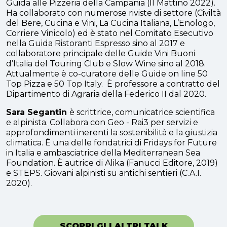
Guida alle Pizzeria della Campania (Il Mattino 2022).
Ha collaborato con numerose riviste di settore (Civiltà
del Bere, Cucina e Vini, La Cucina Italiana, L’Enologo,
Corriere Vinicolo) ed è stato nel Comitato Esecutivo
nella Guida Ristoranti Espresso sino al 2017 e
collaboratore principale delle Guide Vini Buoni
d’Italia del Touring Club e Slow Wine sino al 2018.
Attualmente è co-curatore delle Guide on line 50
Top Pizza e 50 Top Italy. È professore a contratto del
Dipartimento di Agraria della Federico II dal 2020.
Sara Segantin
è scrittrice, comunicatrice scientifica
e alpinista. Collabora con Geo - Rai3 per servizi e
approfondimenti inerenti la sostenibilità e la giustizia
climatica. È una delle fondatrici di Fridays for Future
in Italia e ambasciatrice della Mediterranean Sea
Foundation. È autrice di Alika (Fanucci Editore, 2019)
e STEPS. Giovani alpinisti su antichi sentieri (C.A.I.
2020).
SCOPRI GLI ALTRI TALK