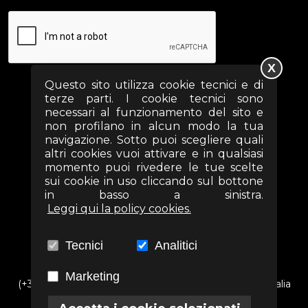
X
Questo sito utilizza cookie tecnici e di
terze parti. I cookie tecnici sono
necessari al funzionamento del sito e
SEGUICI SUI SOCIAL
non profilano in alcun modo la tua
navigazione. Sotto puoi scegliere quali
altri cookies vuoi attivare e in qualsiasi
momento puoi rivedere le tue scelte
sui cookie in uso cliccando sul bottone
in basso a sinistra.
Leggi qui la policy cookies.
Tecnici
Analitici
Marketing
(+39) 06 69352313 - Via Arezzo n. 18 - 00161- Roma - Italia