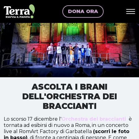
DONA ORA
ASCOLTA I BRANI
DELL'ORCHESTRA DEI
BRACCIANTI
Lo scorso 17 dicembre l'
Orchestra dei braccianti
è
tornata ad esibirsi di nuovo a Roma, in un concerto
live al RomArt Factory di Garbatella
(scorri le foto
in basso)
, di fronte a centinaia di persone. E come