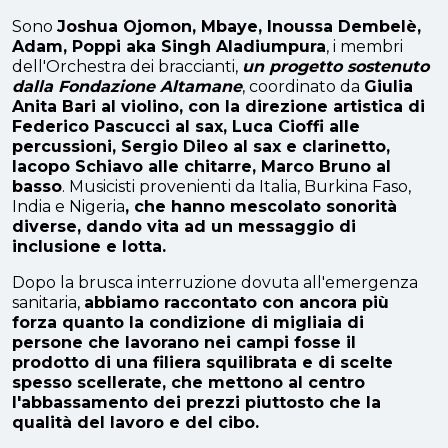
Sono
Joshua Ojomon, Mbaye, Inoussa Dembelè,
Adam, Poppi aka Singh Aladiumpura
, i membri
dell'Orchestra dei braccianti,
un progetto sostenuto
dalla Fondazione Altamane
, coordinato da
Giulia
Anita Bari al violino, con la direzione artistica di
Federico Pascucci al sax, Luca Cioffi alle
percussioni, Sergio Dileo al sax e clarinetto,
Iacopo Schiavo alle chitarre, Marco Bruno al
basso
. Musicisti provenienti da Italia, Burkina Faso,
India e Nigeria
, che hanno mescolato sonorità
diverse, dando vita ad un messaggio di
inclusione e lotta.
Dopo la brusca interruzione dovuta all'emergenza
sanitaria,
abbiamo raccontato con ancora più
forza quanto la condizione di migliaia di
persone che lavorano nei campi fosse il
prodotto di una filiera squilibrata e di scelte
spesso scellerate, che mettono al centro
l'abbassamento dei prezzi piuttosto che la
qualità del lavoro e del cibo.