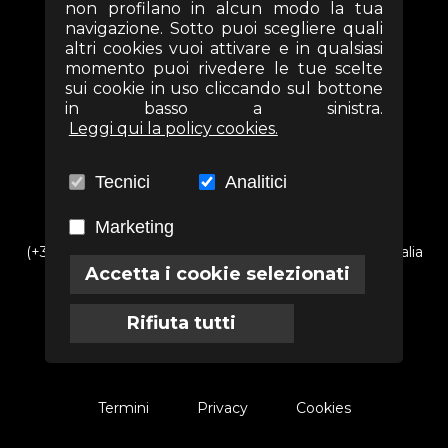
SEGUICI SUI SOCIAL
non profilano in alcun modo la tua
navigazione. Sotto puoi scegliere quali
altri cookies vuoi attivare e in qualsiasi
momento puoi rivedere le tue scelte
sui cookie in uso cliccando sul bottone
in basso a sinistra.
Leggi qui la policy cookies.
Tecnici
Analitici
Marketing
(+39) 06 69352313 - Via Arezzo n. 18 - 00161- Roma - Italia
Accetta i cookie selezionati
info@associazioneterra.it
CF: 97502710581
Rifiuta tutti
Termini
Privacy
Cookies