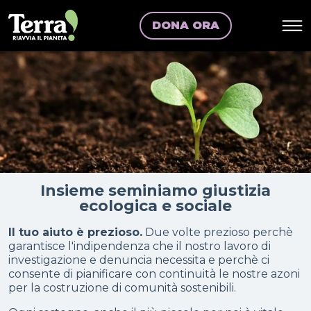
DONA ORA
Insieme seminiamo giustizia
ecologica e sociale
Il tuo aiuto è prezioso.
Due volte prezioso perchè
garantisce l'indipendenza che il nostro lavoro di
investigazione e denuncia necessita e perchè ci
consente di pianificare con continuità le nostre azoni
per la costruzione di comunità sostenibili.