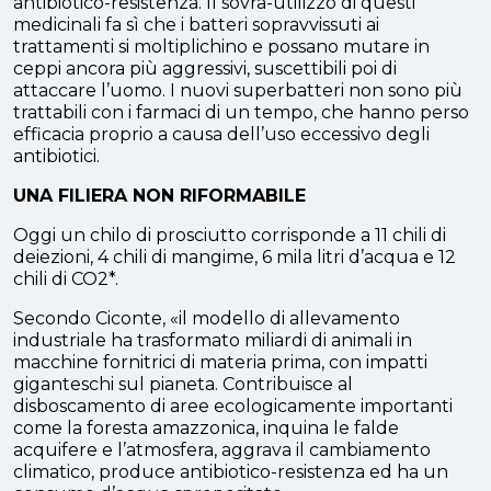
antibiotico-resistenza. Il sovra-utilizzo di questi
medicinali fa sì che i batteri sopravvissuti ai
trattamenti si moltiplichino e possano mutare in
ceppi ancora più aggressivi, suscettibili poi di
attaccare l’uomo. I nuovi superbatteri non sono più
trattabili con i farmaci di un tempo, che hanno perso
efficacia proprio a causa dell’uso eccessivo degli
antibiotici.
UNA FILIERA NON RIFORMABILE
Oggi un chilo di prosciutto corrisponde a 11 chili di
deiezioni, 4 chili di mangime, 6 mila litri d’acqua e 12
chili di CO2*.
Secondo Ciconte, «il modello di allevamento
industriale ha trasformato miliardi di animali in
macchine fornitrici di materia prima, con impatti
giganteschi sul pianeta. Contribuisce al
disboscamento di aree ecologicamente importanti
come la foresta amazzonica, inquina le falde
acquifere e l’atmosfera, aggrava il cambiamento
climatico, produce antibiotico-resistenza ed ha un