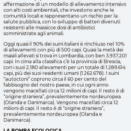
affermazione di un modello di allevamento intensivo
con alti costi ambientali, che investono anche le
comunità locali e rappresentano un rischio per la
salute pubblica, con lo sviluppo di batteri divenuti
resistenti alle massicce dosi di antibiotici
somministrate agli animali.
Oggi quasi il 90% dei suini italiani è rinchiuso nel 10%
di allevamenti con più di 500 capi. Quasi la metà dei
maiali allevati si trova in Lombardia, con ben 3.937.201
capi. In cima alla classifica c’è la provincia di Brescia,
con i suoi 2.180 allevamenti per un totale di 1.289.614
capi, più dei suoi residenti umani (1.262.678). I suini
“autoctoni” coprono circa il 60 per cento del
fabbisogno del nostro paese, in cui ogni anno
vengono macellati circa 12 milioni di capi. Il resto è di
“origine straniera”, prevalentemente nordeuropea
(Olanda e Danimarca). Vengono macellati circa 12
milioni di capi. Il resto è di “origine straniera”,
prevalentemente nordeuropea (Olanda e
Danimarca).
LA BOMBA ECOLOGICA