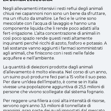
Negli allevamenti intensivi i resti reflui degli animali
chiusi nei capannoni non sono un bene da sfruttare,
ma un rifiuto da smaltire. Le feci e le urine sono
mescolate con l’acqua di lavaggio e hanno una
componente liquida che li rende poco adatti alla
fert-irrigazione. L’alta concentrazione di animali in
così poco spazio rende questi resti altamente
inquinanti perché ricchi di azoto, fosforo e potassio. A
tali sostanze vanno aggiunti i farmaci somministrati
agli animali, che finiscono con i resti nelle falde
acquifere e nell’ambiente.
La quantità di deiezioni prodotte dagli animali
d’allevamento è molto elevata. Nel corso di un anno,
un suino può produrre feci pari a 15 volte il suo peso.
Per dare un’idea dell’impatto, è come se in Italia
vivesse una popolazione aggiuntiva di 25,5 milioni di
persone che vivono scollegate dal sistema fognario.
Per reggere una filiera a così alta intensità di risorse,
servono ogni anno 3,5 milioni di tonnellate di
mangimi, gran parte dei quali importati dal mercato