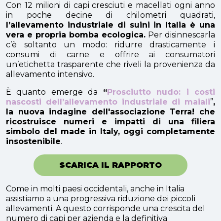
Con 12 milioni di capi cresciuti e macellati ogni anno
in poche decine di chilometri quadrati,
l’allevamento industriale di suini in Italia è una
vera e propria bomba ecologica.
Per disinnescarla
c’è soltanto un modo: ridurre drasticamente i
consumi di carne e offrire ai consumatori
un’etichetta trasparente che riveli la provenienza da
allevamento intensivo.
È quanto emerge da
“
Prosciutto nudo: i costi
nascosti dell’allevamento industriale di maiali
”
,
la nuova indagine dell'associazione Terra! che
ricostruisce numeri e impatti di una filiera
simbolo del made in Italy, oggi completamente
insostenibile
.
SCARICA IL RAPPORTO
Come in molti paesi occidentali, anche in Italia
assistiamo a una progressiva riduzione dei piccoli
allevamenti. A questo corrisponde una crescita del
numero di capi per azienda e la definitiva