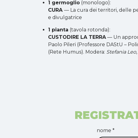
1 germoglio
(monologo):
CURA
— La cura dei territori, delle
e divulgatrice
1 pianta
(tavola rotonda):
CUSTODIRE LA TERRA
— Un approcci
Paolo Pileri (Professore DAStU – Poli
(Rete Humus). Modera:
Stefania Leo
REGISTRA
nome *