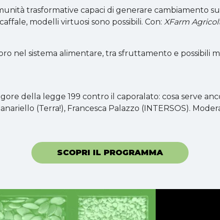
unità trasformative capaci di generare cambiamento sui 
ffale, modelli virtuosi sono possibili. Con:
XFarm Agricol
ro nel sistema alimentare, tra sfruttamento e possibili m
vigore della legge 199 contro il caporalato: cosa serve anc
 Panariello (Terra!), Francesca Palazzo (INTERSOS). Moder
SCOPRI IL PROGRAMMA