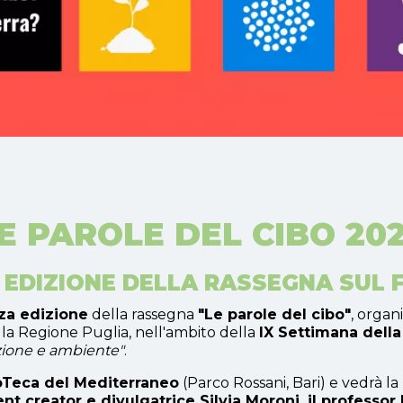
E PAROLE DEL CIBO 20
A EDIZIONE DELLA RASSEGNA SUL 
za edizione
della rassegna
"Le parole del cibo"
, organ
e la Regione Puglia, nell'ambito della
IX Settimana della
azione e ambiente"
.
ioTeca del Mediterraneo
(Parco Rossani, Bari) e vedrà l
nt creator e divulgatrice Silvia Moroni, il professor 