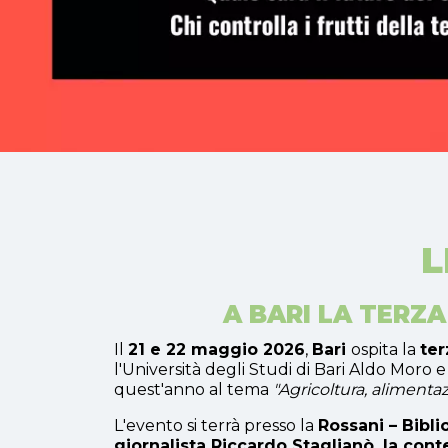
L
A BARI LA TERZ
Il
21 e 22 maggio 2026
,
Bari
ospita la
ter
l'Università degli Studi di Bari Aldo Moro 
quest'anno al tema
"Agricoltura, aliment
L'evento si terrà presso la
Rossani – Bibl
giornalista Riccardo Staglianò, la conte