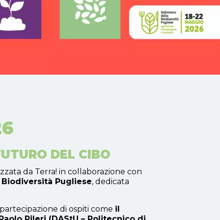
26
FUTURO DEL CIBO
izzata da Terra! in collaborazione con
 Biodiversità Pugliese
, dedicata
a partecipazione di ospiti come
il
Paolo Pileri (DAStU – Politecnico di