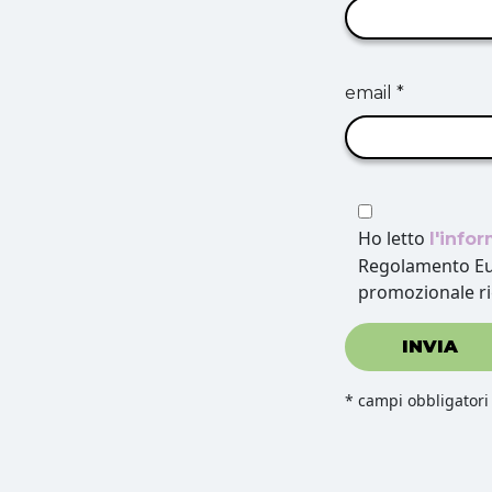
email *
Ho letto
l'info
Regolamento Eur
promozionale ri
INVIA
* campi obbligatori