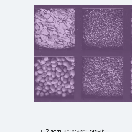
2 semi
(interventi brevi):