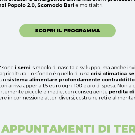
anzi Popolo 2.0, Scomodo Bari
e molti altri.
SCOPRI IL PROGRAMMA
o" sono
i semi
: simbolo di nascita e sviluppo, ma anche in
'agricoltura.
Lo sfondo è quello di una
crisi climatica s
 un
sistema alimentare profondamente contradditto
oltori arriva appena 1,5 euro ogni 100 euro di spesa. Non a
valentemente piccole e medie, con conseguente
perdita di
 in connessione attori diversi, costruire reti e alimentare 
 APPUNTAMENTI DI TE